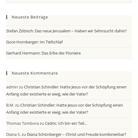
Es
to
Neueste Beiträge
clo
th
Stefan Zöbisch: Das neue Jerusalem – Haben wir Sehnsucht dahin?
se
pan
Goce Hornberger: Im Tiefschlaf
Gerhard Hermann: Das Erbe der Pioniere
Neueste Kommentare
admin
zu
Christian Schindler: Hatte Jesus vor der Schöpfung einen
Anfang oder existierte er ewig, wie der Vater?
B.M.
zu
Christian Schindler: Hatte Jesus vor der Schöpfung einen
Anfang oder existierte er ewig, wie der Vater?
Thomas Tombora
zu
Cedric: Ich bin ein Teil…
Diana S.
zu
Diana Schönberger – Christ und Freude kombinierbar?