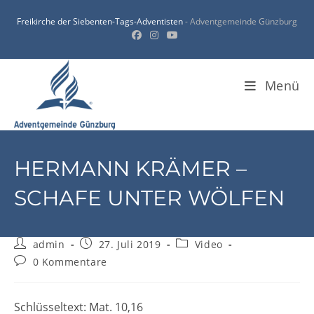
Zum
Freikirche der Siebenten-Tags-Adventisten
- Adventgemeinde Günzburg
Inhalt
springen
Menü
HERMANN KRÄMER –
SCHAFE UNTER WÖLFEN
Beitrags-
Beitrag
Beitrags-
admin
27. Juli 2019
Video
Autor:
veröffentlicht:
Kategorie:
Beitrags-
0 Kommentare
Kommentare:
Schlüsseltext: Mat. 10,16