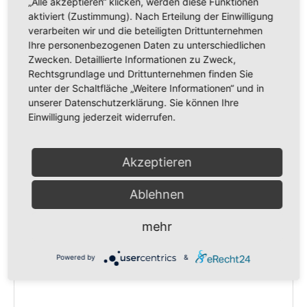
John Moraru – Nichts ist zufällig
„Alle akzeptieren“ klicken, werden diese Funktionen
aktiviert (Zustimmung). Nach Erteilung der Einwilligung
9. September 2023
verarbeiten wir und die beteiligten Drittunternehmen
Ihre personenbezogenen Daten zu unterschiedlichen
Zwecken. Detaillierte Informationen zu Zweck,
Rechtsgrundlage und Drittunternehmen finden Sie
Christopher Kramp: Himmlische Harmonie – Wie
unter der Schaltfläche „Weitere Informationen“ und in
unserer Datenschutzerklärung. Sie können Ihre
Gott sich Seine Gemeinde vorstellt
Einwilligung jederzeit widerrufen.
11. Mai 2024
Akzeptieren
Ablehnen
Schreibe einen Kommentar
mehr
Kommentar
Powered by
&