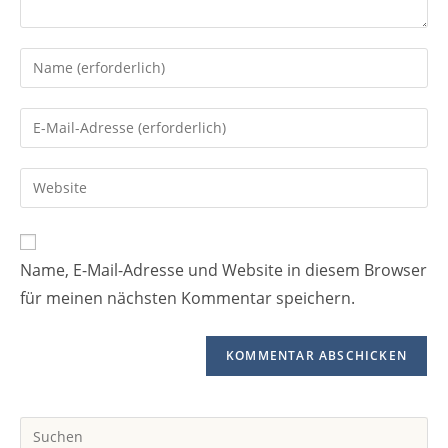
Gib
deinen
Namen
Gib
oder
deine
Benutzernamen
E-
Gib
zum
Mail-
deine
Kommentieren
Adresse
Website-
ein
zum
URL
Name, E-Mail-Adresse und Website in diesem Browser
Kommentieren
ein
ein
für meinen nächsten Kommentar speichern.
(optional)
Pr